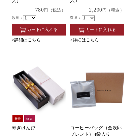
入）
入）
780
2,200
円（税込）
円（税込）
数量：
数量：
カートに入れる
カートに入れる
>詳細はこちら
>詳細はこちら
新着
終売
寿ぎけんぴ
コーヒーバッグ（金次郎
ブレンド）4袋入り