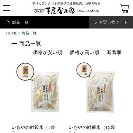
芋けんぴ、さつま芋菓子の通信販売、お取り寄せ
t
o
g
g
l
e
HOME
n
> 商品一覧
a
v
商品一覧
i
g
価格が安い順
｜
価格が高い順
｜
新着順
a
t
i
o
n
いもやの雑穀米（5袋
いもやの雑穀米（15袋