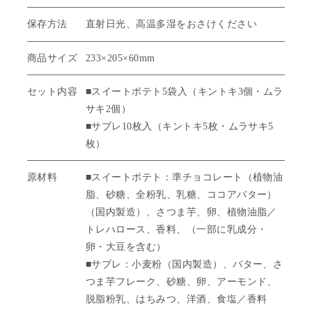
保存方法
直射日光、高温多湿をおさけください
商品サイズ
233×205×60mm
セット内容
■スイートポテト5袋入（キントキ3個・ムラ
サキ2個）
■サブレ10枚入（キントキ5枚・ムラサキ5
枚）
原材料
■スイートポテト：準チョコレート（植物油
脂、砂糖、全粉乳、乳糖、ココアバター）
（国内製造）、さつま芋、卵、植物油脂／
トレハロース、香料、（一部に乳成分・
卵・大豆を含む）
■サブレ：小麦粉（国内製造）、バター、さ
つま芋フレーク、砂糖、卵、アーモンド、
脱脂粉乳、はちみつ、洋酒、食塩／香料