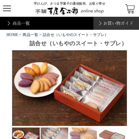
芋けんぴ、さつま芋菓子の通信販売、お取り寄せ
t
o
g
g
l
e
HOME
n
>
商品一覧
> 詰合せ（いもやのスイート・サブレ）
a
詰合せ（いもやのスイート・サブレ）
v
i
g
a
t
i
o
n