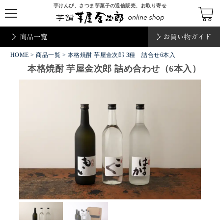
芋けんぴ、さつま芋菓子の通信販売、お取り寄せ
t
o
g
g
l
e
HOME
n
>
商品一覧
> 本格焼酎 芋屋金次郎 3種 詰合せ6本入
a
本格焼酎 芋屋金次郎 詰め合わせ（6本入）
v
i
g
a
t
i
o
n