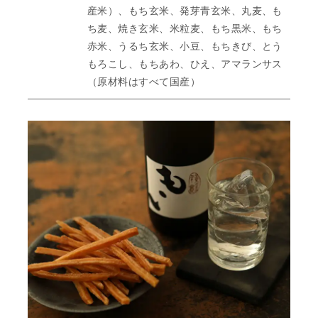
産米）、もち玄米、発芽青玄米、丸麦、も
ち麦、焼き玄米、米粒麦、もち黒米、もち
赤米、うるち玄米、小豆、もちきび、とう
もろこし、もちあわ、ひえ、アマランサス
（原材料はすべて国産）