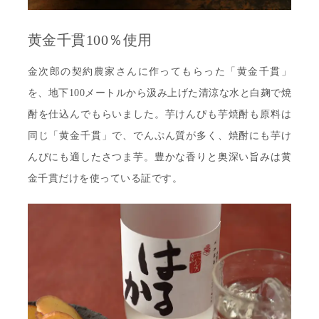
黄金千貫100％使用
金次郎の契約農家さんに作ってもらった「黄金千貫」
を、地下100メートルから汲み上げた清涼な水と白麹で焼
酎を仕込んでもらいました。芋けんぴも芋焼酎も原料は
同じ「黄金千貫」で、でんぷん質が多く、焼酎にも芋け
んぴにも適したさつま芋。豊かな香りと奥深い旨みは黄
金千貫だけを使っている証です。