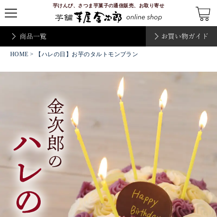
芋けんぴ、さつま芋菓子の通信販売、お取り寄せ
t
o
g
g
l
e
HOME
n
> 【ハレの日】お芋のタルトモンブラン
a
v
i
g
a
t
i
o
n