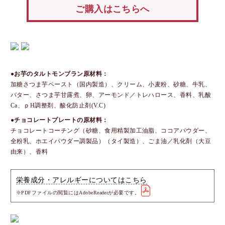
ご購入はこちらへ
●お芋のタルトモンブラン原材料：
加糖さつま芋ペースト（国内製造）、クリーム、小麦粉、砂糖、牛乳、
バター、さつま芋甘露煮、卵、アーモンド／トレハロース、香料、乳酸
Ca、ｐH調整剤、酸化防止剤(V.C)
●チョコレートプレートの原材料：
チョコレートコーチング（砂糖、食用精製加工油脂、ココアパウダー、
全粉乳、ホエイパウダー調製品）（タイ製造）、ごま油／乳化剤（大豆
由来）、香料
栄養成分・アレルギーについてはこちら
※PDFファイルの閲覧にはAdobeReaderが必要です。