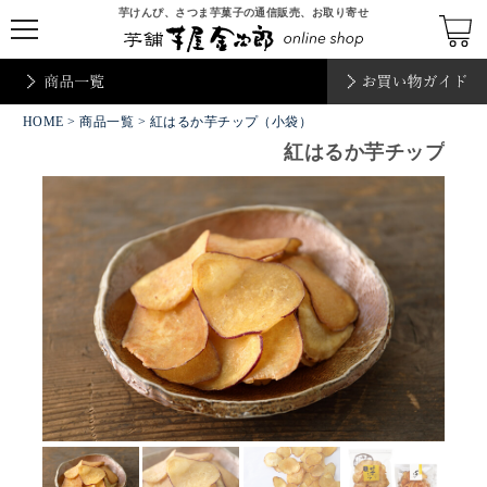
芋けんぴ、さつま芋菓子の通信販売、お取り寄せ
t
o
g
g
l
e
HOME
n
>
商品一覧
> 紅はるか芋チップ（小袋）
a
紅はるか芋チップ
v
i
g
a
t
i
o
n