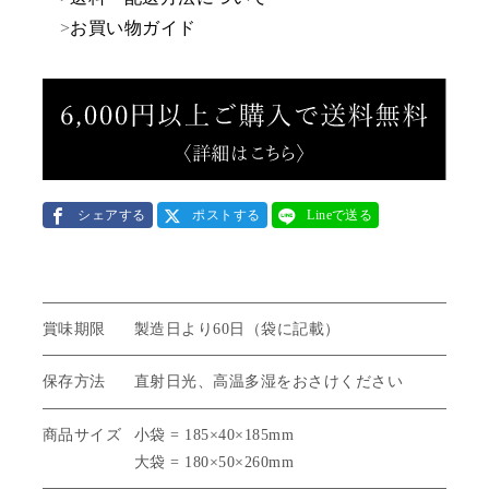
>
お買い物ガイド
シェアする
ポストする
Lineで送る
賞味期限
製造日より60日（袋に記載）
保存方法
直射日光、高温多湿をおさけください
商品サイズ
小袋 = 185×40×185mm
大袋 = 180×50×260mm