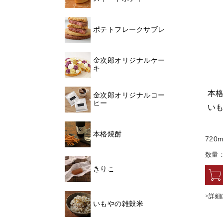
ポテトフレークサブレ
金次郎オリジナルケー
キ
本格
金次郎オリジナルコー
ヒー
いも
本格焼酎
720m
数量
きりこ
>詳細
いもやの雑穀米