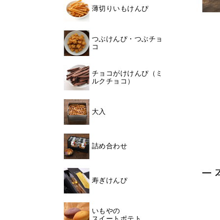
薄切りいもけんぴ
つぶけんぴ・つぶチョ
コ
チョコがけけんぴ（ミ
ルクチョコ）
大入
詰め合わせ
寿ぎけんぴ
いもやの
スイートポテト