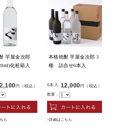
酎 芋屋金次郎
本格焼酎 芋屋金次郎 3
20ml)化粧箱入
種 詰合せ6本入
2,100
12,000
6本入
円（税込）
円（税込）
数量：
こちら
>詳細はこちら