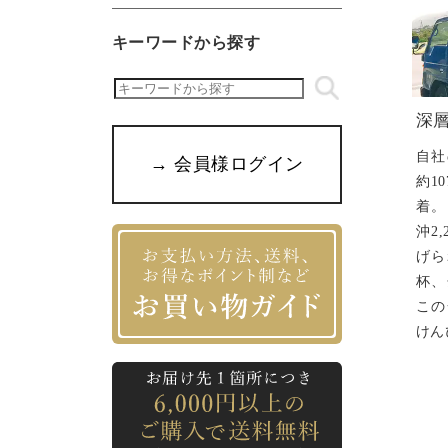
キーワードから探す
深
自社
→ 会員様ログイン
約1
着。
沖2
げら
杯、
この
けん