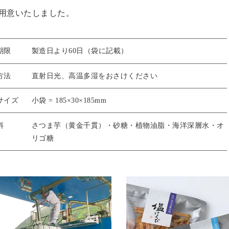
用意いたしました。
期限
製造日より60日（袋に記載）
方法
直射日光、高温多湿をおさけください
サイズ
小袋 = 185×30×185mm
料
さつま芋（黄金千貫）・砂糖・植物油脂・海洋深層水・オ
リゴ糖