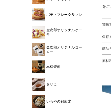
をご
ポテトフレークサブレ
賞味
金次郎オリジナルケー
キ
保存
金次郎オリジナルコー
商品
ヒー
原材
本格焼酎
きりこ
いもやの雑穀米