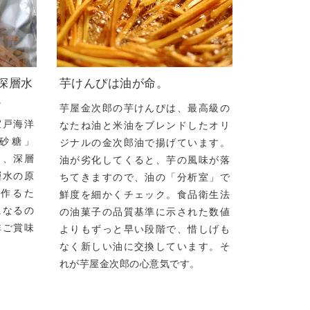
深層水
芋けんぴは油が命。
。
芋屋金次郎の芋けんぴは、最高級の
室戸海洋
なたね油と米油をブレンドしたオリ
砂糖」
ジナルの金次郎油で揚げています。
し、深層
油が劣化してくると、芋の風味が落
層水の原
ちてきますので、油の「分析室」で
作るた
鮮度を細かくチェック。食品衛生法
になるの
の油菓子の品質基準に示された数値
非ご賞味
よりもずっと早い段階で、惜しげも
なく新しい油に交換しています。そ
れが芋屋金次郎の心意気です。