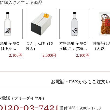
に購入されている商品
焼酎 芋屋金
つぶけんぴ（16
本格焼酎 芋屋金
特撰芋け
 はるか
袋入）
次郎 こく(720ml)
（大袋）
20ml)化粧箱入
化粧箱入
2,100円
2,000円
2,100円
お電話・FAXからもご注文
お電話（フリーダイヤル）
受付時間：9:00～17:30