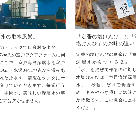
層水の取水風景。
「定番の塩けんぴ」と「
塩けんぴ」のお味の違い
のトラックで日高村を出発し、
定番の塩けんぴの糖蜜は「
07km先の室戸アクアファームに到
深層水からつくる塩」「
ここで、室戸海洋深層水を室戸
「水」を混ぜて作るのに対
,200m・水深344m地点から汲みあ
水塩けんぴは「室戸海洋深
れた原水を、清潔なタンクに一
水」「砂糖」だけで糖蜜を
分けていただきます。毎週行う
め、まろやかな優しい塩味
一手間が、美味しい深層水の芋
が特徴です。この機会に是
ぴには欠かせません。
ください。