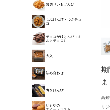
薄切りいもけんぴ
つぶけんぴ・つぶチョ
コ
チョコがけけんぴ（ミ
ルクチョコ）
大入
期
詰め合わせ
ま
寿ぎけんぴ
高知
いもやの
リジ
スイートポテト