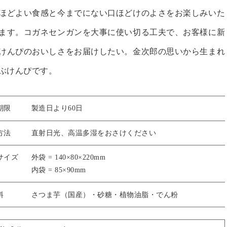
ほどよい食感と今までにない口ほどけのよさをお楽しみいた
ます。コガネセンガンを大事に使い切る工夫で、お客様に新
けんぴのおいしさをお届けしたい。金次郎の思いから生まれ
ぶけんぴです。
期限
製造日より60日
方法
直射日光、高温多湿をおさけください
サイズ
外袋 = 140×80×220mm
内袋 = 85×90mm
料
さつま芋（国産）・砂糖・植物油脂・でん粉