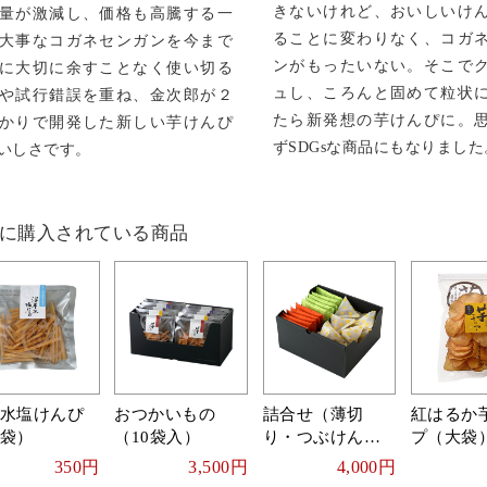
きないけれど、おいしいけ
量が激減し、価格も高騰する一
ることに変わりなく、コガ
大事なコガネセンガンを今まで
ンがもったいない。そこで
に大切に余すことなく使い切る
ュし、ころんと固めて粒状
や試行錯誤を重ね、金次郎が２
たら新発想の芋けんぴに。
かりで開発した新しい芋けんぴ
ずSDGsな商品にもなりました
いしさです。
に購入されている商品
水塩けんぴ
おつかいもの
詰合せ（薄切
紅はるか
袋）
（10袋入）
り・つぶけん
プ（大袋
ぴ）
350円
3,500円
4,000円