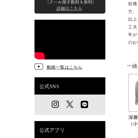
収穫
方。
以上
工夫
年が
のお
一緒
動画一覧はこちら
公式SNS
深層
（小
公式アプリ