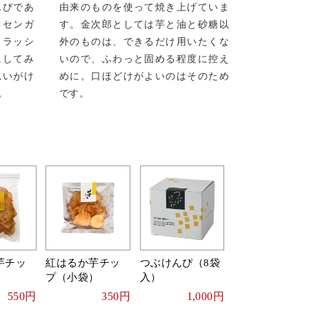
んぴであ
由来のものを使って焼き上げていま
ネセンガ
す。金次郎としては芋と油と砂糖以
クラッシ
外のものは、できるだけ用いたくな
にしてみ
いので、ふわっと固める程度に控え
思いがけ
めに。口ほどけがよいのはそのため
。
です。
芋チッ
紅はるか芋チッ
つぶけんぴ（8袋
）
プ（小袋）
入）
550円
350円
1,000円