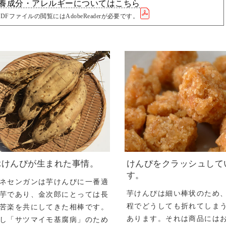
養成分・アレルギーについてはこちら
PDFファイルの閲覧にはAdobeReaderが必要です。
ぶけんぴが生まれた事情。
けんぴをクラッシュして
す。
ネセンガンは芋けんぴに一番適
芋けんぴは細い棒状のため
芋であり、金次郎にとっては長
程でどうしても折れてしま
苦楽を共にしてきた相棒です。
あります。それは商品には
し「サツマイモ基腐病」のため