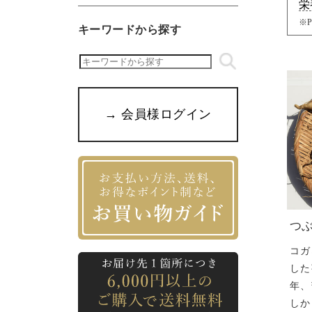
栄
※
キーワードから探す
→ 会員様ログイン
つ
コガ
した
年、
しか