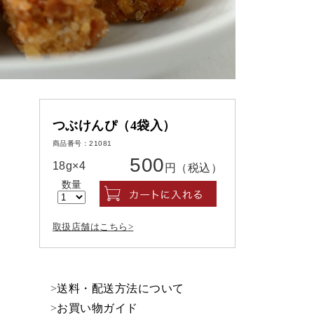
つぶけんぴ（4袋入）
商品番号：21081
500
18g×4
円（税込）
数量
取扱店舗はこちら
>
送料・配送方法について
>
お買い物ガイド