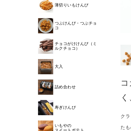
薄切りいもけんぴ
つぶけんぴ・つぶチョ
コ
チョコがけけんぴ（ミ
ルクチョコ）
大入
コ
詰め合わせ
く
寿ぎけんぴ
クラ
いもやの
たも
スイートポテト