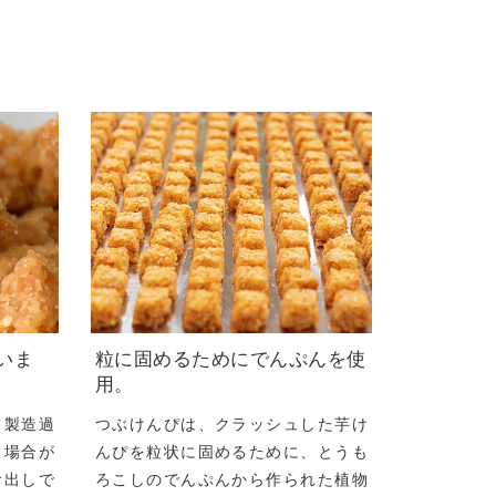
いま
粒に固めるためにでんぷんを使
用。
、製造過
つぶけんぴは、クラッシュした芋け
う場合が
んぴを粒状に固めるために、とうも
お出しで
ろこしのでんぷんから作られた植物