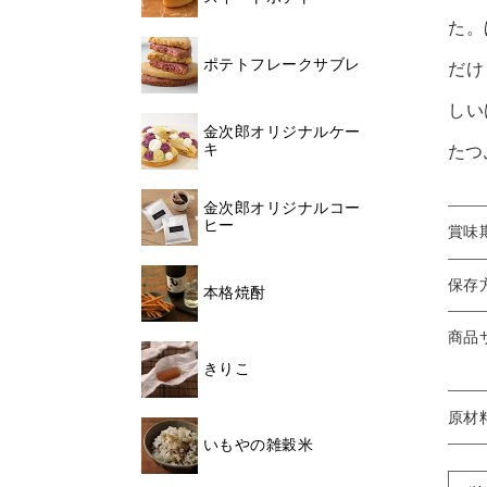
た。
ポテトフレークサブレ
だけ
しい
金次郎オリジナルケー
キ
たつ
金次郎オリジナルコー
ヒー
賞味
保存
本格焼酎
商品
きりこ
原材
いもやの雑穀米